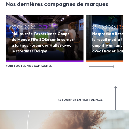
Nos dernières campagnes de marques
23.06.2026
| EVENT
23.06.2026
| 360
Philips crée l'expérience Coupe
Nespresso x Retail
du Monde FIFA 2026 sur le corner
le retail media full
à la Fnac Forum des Halles avec
amplifie un lancem
le streamer Doigby
avec Fnac et Darty
VOIR TOUTES NOS CAMPAGNES
RETOURNER EN HAUT DE PAGE